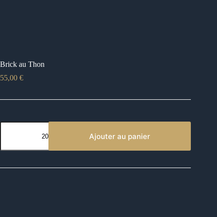
Brick au Thon
55,00
€
quantité
de
Ajouter au panier
Brick
au
Thon