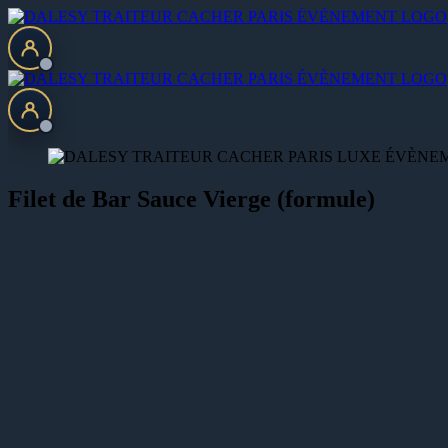
Passer
au
contenu
Filet de Bar Sauce Vierge (formule)