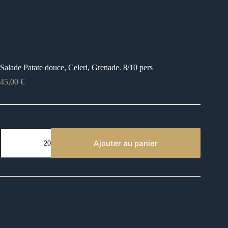
Salade Patate douce, Celeri, Grenade. 8/10 pers
45,00
€
quantité
de
Ajouter au panier
Salade
Patate
douce,
Celeri,
Grenade.
8/10
pers